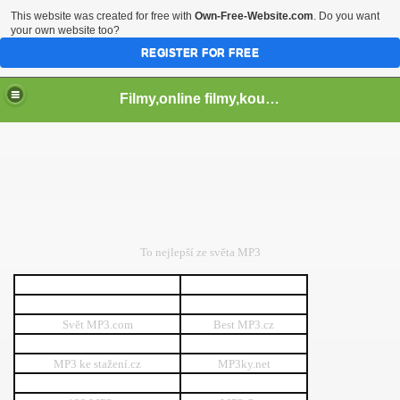
This website was created for free with
Own-Free-Website.com
. Do you want
your own website too?
REGISTER FOR FREE
Filmy,online filmy,koukej filmy,download,serialy,videa,tv,hry stahuj,filmy torrent ,filmy shlednuti
To nejlepší ze světa MP3
Svět MP3.com
Best MP3.cz
MP3 ke stažení.cz
MP3ky.net