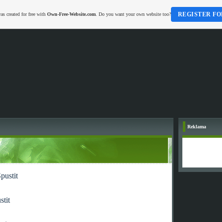
REGISTER FO
as created for free with
Own-Free-Website.com
. Do you want your own website too?
Reklama
pustit
stit