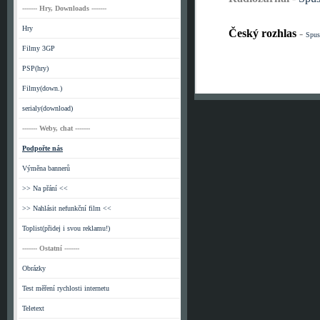
------- Hry, Downloads -------
Hry
Český rozhlas
-
Spus
Filmy 3GP
PSP(hry)
Filmy(down.)
serialy(download)
------- Weby, chat -------
Podpořte nás
Výměna bannerů
>> Na přání <<
>> Nahlásit nefunkční film <<
Toplist(přidej i svou reklamu!)
------- Ostatní -------
Obrázky
Test měření rychlosti internetu
Teletext