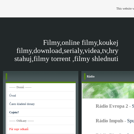
This website w
Filmy,online filmy,koukej
filmy,download,serialy,videa,tv,hry
stahuj,filmy torrent ,filmy shlednuti
Rádio
------- Domů -------
Úvod
Často kladené dotazy
Rádio Evropa 2
-
S
Cojeto?
Rádio Impuls
-
Spu
------- Odkazy -------
Pár supr odkazů