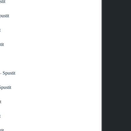
tit
pustit
t
tit
-
Spustit
Spustit
t
t
tit