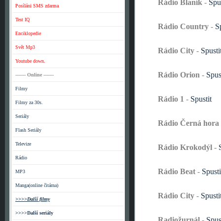
Rádio Blaník
-
Spus
Posíláni SMS zdarma
Test IQ
Rádio Country
-
S
Enciklopedie
Svět Mp3
Rádio City
-
Spusti
Youtube down.
Rádio Orion
-
Spus
------- Online -------
Filmy
Rádio 1
-
Spustit
Filmy za 30s.
Seriály
Rádio Černá hora
Flash Seriály
Televize
Rádio Krokodýl
-
Rádio
Rádio Beat
-
Spusti
MP3
Manga(online čitárna)
Rádio City
-
Spusti
>>>>Další filmy
>>>>Další seriály
Radiožurnál
-
Spus