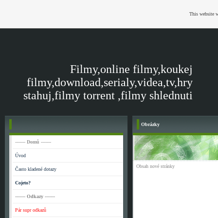
This website w
Filmy,online filmy,koukej
filmy,download,serialy,videa,tv,hry
stahuj,filmy torrent ,filmy shlednuti
Obrázky
------- Domů -------
Úvod
Obsah nové stránky
Často kladené dotazy
Cojeto?
------- Odkazy -------
Pár supr odkazů