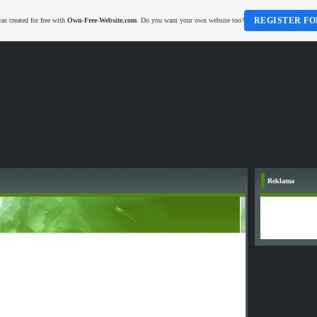
REGISTER FO
as created for free with
Own-Free-Website.com
. Do you want your own website too?
Reklama