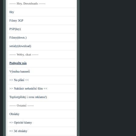
------- Hry, Downloads -------
Hry
Filmy 3GP
PSP(hry)
Filmy(down.)
serialy(download)
------- Weby, chat -------
Podpořte nás
Výměna bannerů
>> Na přání <<
>> Nahlásit nefunkční film <<
Toplist(přidej i svou reklamu!)
------- Ostatní -------
Obrázky
=> Optické klamy
=> 3d obrázky