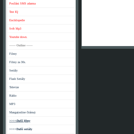
Posíláni SMS zdarma
Test IQ
Enciklopedie
Svět Mp3
Youtube down.
------- Online -------
Filmy
Filmy za 30s.
Seriály
Flash Seriály
Televize
Rádio
MP3
Manga(online čitárna)
>>>>Další filmy
>>>>Další seriály