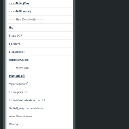
>>>>Další filmy
>>>>Další seriály
------- Hry, Downloads -------
Hry
Filmy 3GP
PSP(hry)
Filmy(down.)
serialy(download)
------- Weby, chat -------
Podpořte nás
Výměna bannerů
>> Na přání <<
>> Nahlásit nefunkční film <<
Toplist(přidej i svou reklamu!)
------- Ostatní -------
Obrázky