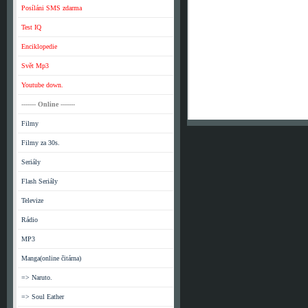
Posíláni SMS zdarma
Test IQ
Enciklopedie
Svět Mp3
Youtube down.
------- Online -------
Filmy
Filmy za 30s.
Seriály
Flash Seriály
Televize
Rádio
MP3
Manga(online čitárna)
=> Naruto.
=> Soul Eather