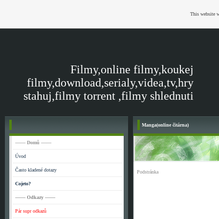
This website w
Filmy,online filmy,koukej
filmy,download,serialy,videa,tv,hry
stahuj,filmy torrent ,filmy shlednuti
Manga(online čitárna)
------- Domů -------
Úvod
Často kladené dotazy
Podstránka
Cojeto?
------- Odkazy -------
Pár supr odkazů