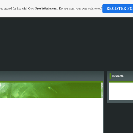
REGISTER FO
as created for free with
Own-Free-Website.com
. Do you want your own website too?
Reklama