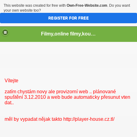
This website was created for free with
Own-Free-Website.com
. Do you want
your own website too?
REGISTER FOR FREE
Filmy,online filmy,koukej filmy,download,serialy,videa,tv,hry stahuj,filmy torrent ,filmy shlednuti
Vítejte
zatím chystám novy ale provizorní web .. plánované
spuštění 3.12.2010 a web bude automaticky přesunut vten
dat..
měl by vypadat nějak takto http://player-house.cz.tl/